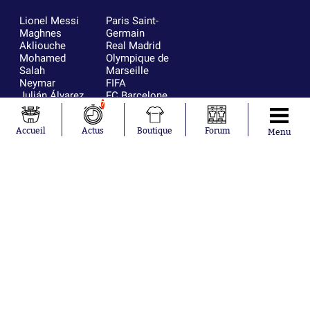
Lionel Messi
Paris Saint-
Maghnes
Germain
Akliouche
Real Madrid
Mohamed
Olympique de
Salah
Marseille
Neymar
FIFA
Julián Álvarez
FC Barcelone
7
Ferrán Torres
Argentine
Kilian Corredor
Olympique
Franco
lyonnais
Accueil
Actus
Boutique
Forum
Menu
Mastantuono
AS Monaco
Orel Mangala
RC Strasbourg
Rio Mavuba
Trabzonspor