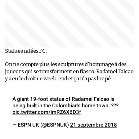
Statues ratées FC.
On ne compte plus les sculptures d’hommage à des
joueurs qui se transforment en fiasco. Radamel Falcao
y a eu le droit ce week-end et ça n’a pas loupé.
À giant 19-foot statue of Radamel Falcao is
being built in the Colombian’s home town. ???
pic.twitter.com/imRZ6X6D3f
— ESPN UK (@ESPNUK)
21 septembre 2018