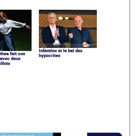
Infantino et le bal des
ithea fait son
hypocrites
 avec deux
llots