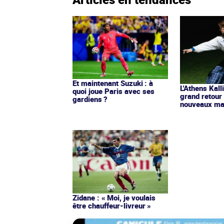
Et maintenant Suzuki : à
L'Athens Kall
quoi joue Paris avec ses
grand retour
gardiens ?
nouveaux mai
Zidane : « Moi, je voulais
être chauffeur-livreur »