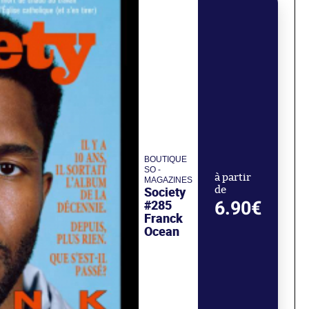
BOUTIQUE
SO -
à partir
MAGAZINES
Society
de
#285
6.90€
Franck
Ocean