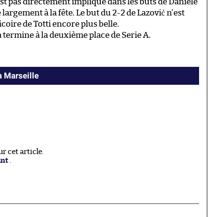
’est pas directement impliqué dans les buts de Daniele
e largement à la fête. Le but du 2-2 de Lazović n’est
coire de Totti encore plus belle.
a termine à la deuxième place de Serie A.
à Marseille
 cet article.
ant
.