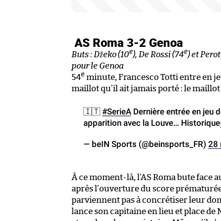
AS Roma 3-2 Genoa
e
e
Buts : Džeko (10
), De Rossi (74
) et Perot
pour le Genoa
e
54
minute, Francesco Totti entre en j
maillot qu’il ait jamais porté : le maillo
🇮🇹
#SerieA
Dernière entrée en jeu d
apparition avec la Louve… Historique
— beIN Sports (@beinsports_FR)
28
À ce moment-là, l’AS Roma bute face a
après l’ouverture du score prématurée 
parviennent pas à concrétiser leur domi
lance son capitaine en lieu et place de