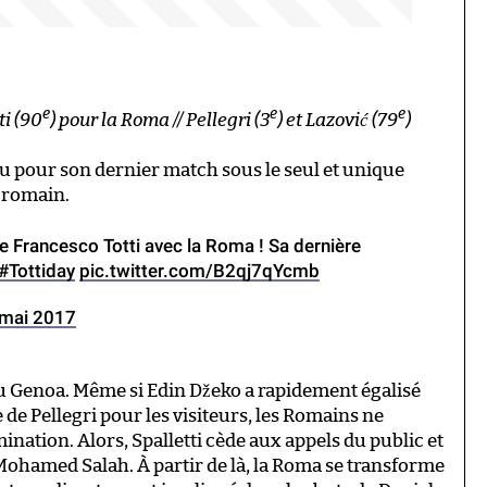
e
e
e
ti (90
) pour la Roma // Pellegri (3
) et Lazović (79
)
eu pour son dernier match sous le seul et unique
t romain.
e Francesco Totti avec la Roma ! Sa dernière
#Tottiday
pic.twitter.com/B2qj7qYcmb
 mai 2017
u Genoa. Même si Edin Džeko a rapidement égalisé
de Pellegri pour les visiteurs, les Romains ne
nation. Alors, Spalletti cède aux appels du public et
 Mohamed Salah. À partir de là, la Roma se transforme