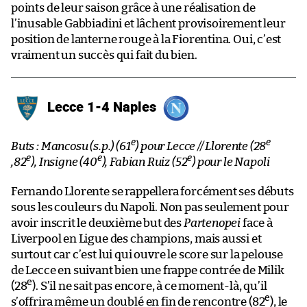
points de leur saison grâce à une réalisation de
l’inusable Gabbiadini et lâchent provisoirement leur
position de lanterne rouge à la Fiorentina. Oui, c’est
vraiment un succès qui fait du bien.
Lecce 1-4 Naples
e
e
Buts : Mancosu (s.p.) (61
) pour Lecce // Llorente (28
e
e
e
,82
), Insigne (40
), Fabian Ruiz (52
) pour le Napoli
Fernando Llorente se rappellera forcément ses débuts
sous les couleurs du Napoli. Non pas seulement pour
avoir inscrit le deuxième but des
Partenopei
face à
Liverpool en Ligue des champions, mais aussi et
surtout car c’est lui qui ouvre le score sur la pelouse
de Lecce en suivant bien une frappe contrée de Milik
e
(28
). S’il ne sait pas encore, à ce moment-là, qu’il
e
s’offrira même un doublé en fin de rencontre (82
), le