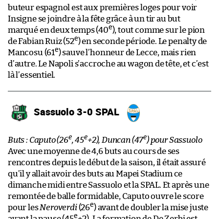
buteur espagnol est aux premières loges pour voir
Insigne se joindre à la fête grâce à un tir au but
e
marqué en deux temps (40
), tout comme sur le pion
e
de Fabian Ruiz (52
) en seconde période. Le penalty de
e
Mancosu (61
) sauve l’honneur de Lecce, mais rien
d’autre. Le Napoli s’accroche au wagon de tête, et c’est
là l’essentiel.
Sassuolo 3-0 SPAL
e
e
e
Buts : Caputo (26
, 45
+2), Duncan (47
) pour Sassuolo
Avec une moyenne de 4,6 buts au cours de ses
rencontres depuis le début de la saison, il était assuré
qu’il y allait avoir des buts au Mapei Stadium ce
dimanche midi entre Sassuolo et la SPAL. Et après une
remontée de balle formidable, Caputo ouvre le score
e
pour les
Neroverdi
(26
) avant de doubler la mise juste
e
avant la pause (45
+2). La formation de De Zerbi est