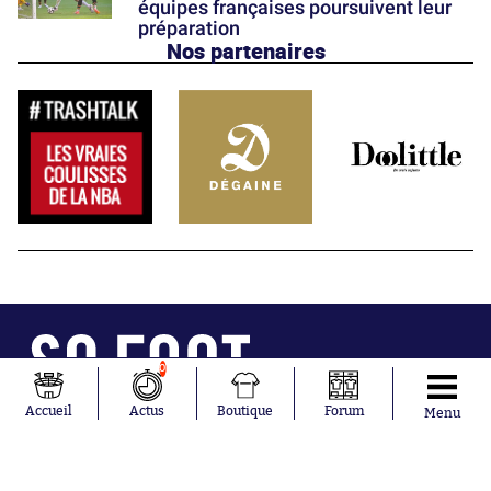
équipes françaises poursuivent leur
préparation
Nos partenaires
0
Abonnements
Contacts
Accueil
Actus
Boutique
Forum
Menu
La boutique SO PRESS
Mentions légales
Conditions générales d'utilisation
Publicité
Consentement RGPD
Recrutement
Joueurs en
Équipes en