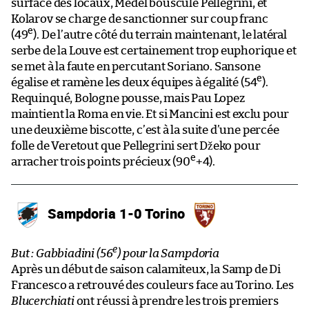
surface des locaux, Medel bouscule Pellegrini, et
Kolarov se charge de sanctionner sur coup franc
e
(49
). De l’autre côté du terrain maintenant, le latéral
serbe de la Louve est certainement trop euphorique et
se met à la faute en percutant Soriano. Sansone
e
égalise et ramène les deux équipes à égalité (54
).
Requinqué, Bologne pousse, mais Pau Lopez
maintient la Roma en vie. Et si Mancini est exclu pour
une deuxième biscotte, c’est à la suite d’une percée
folle de Veretout que Pellegrini sert Džeko pour
e
arracher trois points précieux (90
+4).
Sampdoria 1-0 Torino
e
But : Gabbiadini (56
) pour la Sampdoria
Après un début de saison calamiteux, la Samp de Di
Francesco a retrouvé des couleurs face au Torino. Les
Blucerchiati
ont réussi à prendre les trois premiers