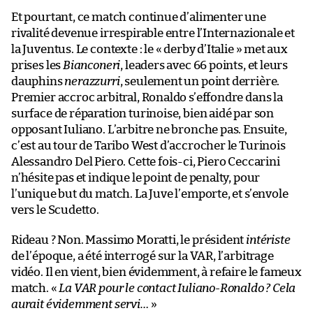
Et pourtant, ce match continue d’alimenter une
rivalité devenue irrespirable entre l’Internazionale et
la Juventus. Le contexte : le « derby d’Italie » met aux
prises les
Bianconeri
, leaders avec 66 points, et leurs
dauphins
nerazzurri
, seulement un point derrière.
Premier accroc arbitral, Ronaldo s’effondre dans la
surface de réparation turinoise, bien aidé par son
opposant Iuliano. L’arbitre ne bronche pas. Ensuite,
c’est au tour de Taribo West d’accrocher le Turinois
Alessandro Del Piero. Cette fois-ci, Piero Ceccarini
n’hésite pas et indique le point de penalty, pour
l’unique but du match. La Juve l’emporte, et s’envole
vers le Scudetto.
Rideau ? Non. Massimo Moratti, le président
intériste
de l’époque, a été interrogé sur la VAR, l’arbitrage
vidéo. Il en vient, bien évidemment, à refaire le fameux
match. «
La VAR pour le contact Iuliano-Ronaldo ? Cela
aurait évidemment servi…
»