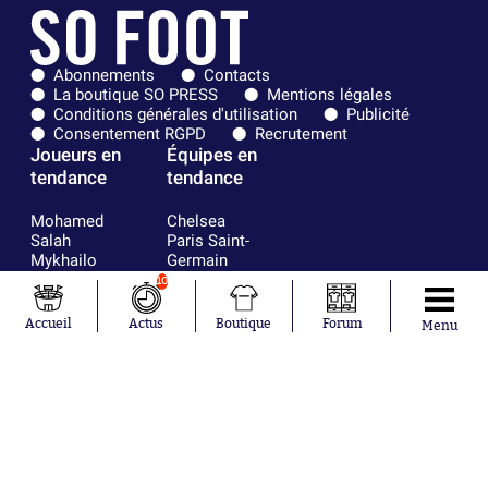
Abonnements
Contacts
La boutique SO PRESS
Mentions légales
Conditions générales d'utilisation
Publicité
Consentement RGPD
Recrutement
Joueurs en
Équipes en
tendance
tendance
Mohamed
Chelsea
Salah
Paris Saint-
Mykhailo
Germain
Mudryk
Bordeaux
10
Neymar
Olympique
Khalis Merah
lyonnais
Accueil
Actus
Boutique
Forum
Menu
Loïs Openda
FIFA
Moussa
Real Madrid
Niakhaté
RC Strasbourg
Nicolás
AC Milan
Tagliafico
France
Pavel Šulc
RC Lens
Josh Maja
Gauthier Hein