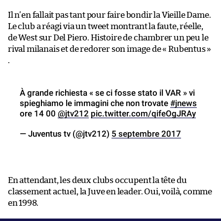
Il n’en fallait pas tant pour faire bondir la Vieille Dame.
Le club a réagi via un tweet montrant la faute, réelle,
de West sur Del Piero. Histoire de chambrer un peu le
rival milanais et de redorer son image de « Rubentus »
.
À grande richiesta « se ci fosse stato il VAR » vi
spieghiamo le immagini che non trovate
#jnews
ore 14 00
@jtv212
pic.twitter.com/qifeOgJRAy
— Juventus tv (@jtv212)
5 septembre 2017
En attendant, les deux clubs occupent la tête du
classement actuel, la Juve en leader. Oui, voilà, comme
en 1998.