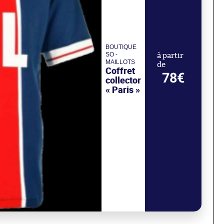
BOUTIQUE
SO -
à partir
MAILLOTS
de
Coffret
78€
collector
« Paris »