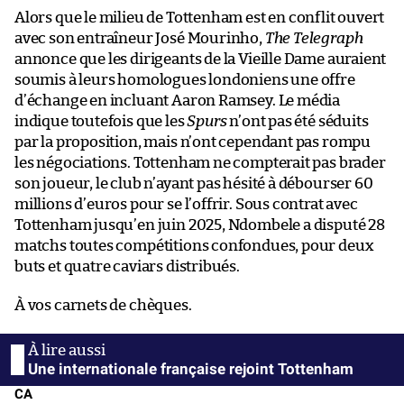
Alors que le milieu de Tottenham est en conflit ouvert
avec son entraîneur José Mourinho,
The Telegraph
annonce que les dirigeants de la Vieille Dame auraient
soumis à leurs homologues londoniens une offre
d’échange en incluant Aaron Ramsey. Le média
indique toutefois que les
Spurs
n’ont pas été séduits
par la proposition, mais n’ont cependant pas rompu
les négociations. Tottenham ne compterait pas brader
son joueur, le club n’ayant pas hésité à débourser 60
millions d’euros pour se l’offrir. Sous contrat avec
Tottenham jusqu’en juin 2025, Ndombele a disputé 28
matchs toutes compétitions confondues, pour deux
buts et quatre caviars distribués.
À vos carnets de chèques.
Une internationale française rejoint Tottenham
CA