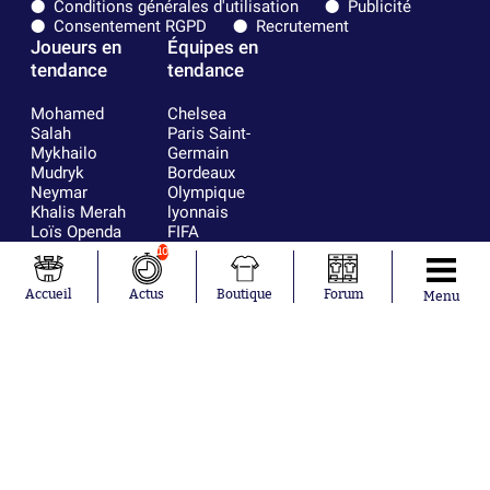
Conditions générales d'utilisation
Publicité
Consentement RGPD
Recrutement
Joueurs en
Équipes en
tendance
tendance
Mohamed
Chelsea
Salah
Paris Saint-
Mykhailo
Germain
Mudryk
Bordeaux
Neymar
Olympique
Khalis Merah
lyonnais
Loïs Openda
FIFA
Moussa
Real Madrid
10
Niakhaté
RC Strasbourg
Nicolás
AC Milan
Accueil
Actus
Boutique
Forum
Menu
Tagliafico
France
Pavel Šulc
RC Lens
Josh Maja
Gauthier Hein