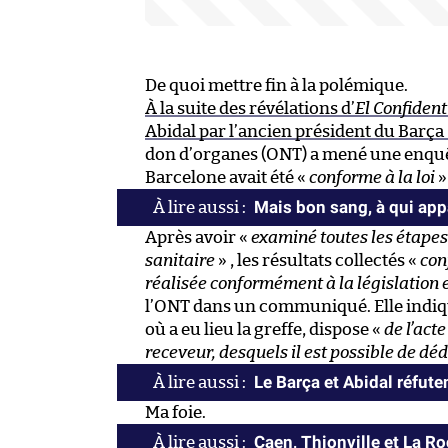
De quoi mettre fin à la polémique.
À la suite des révélations d’
El Confident
Abidal par l’ancien président du Barça
don d’organes (ONT) a mené une enquête
Barcelone avait été «
conforme à la loi
» 
Mais bon sang, à qui appa
Après avoir «
examiné toutes les étape
sanitaire
» , les résultats collectés «
con
réalisée conformément à la législation 
l’ONT dans un communiqué. Elle indique
où a eu lieu la greffe, dispose «
de l’act
receveur, desquels il est possible de dé
Le Barça et Abidal réfute
Ma foie.
Caen, Thionville et La R