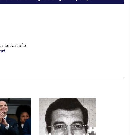
 cet article.
ant
.