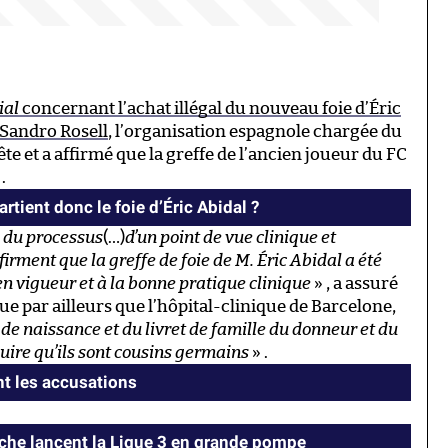
ial
concernant l’achat illégal du nouveau foie d’Éric
 Sandro Rosell
, l’organisation espagnole chargée du
 et a affirmé que la greffe de l’ancien joueur du FC
.
rtient donc le foie d’Éric Abidal ?
s du processus
(…)
d’un point de vue clinique et
firment que la greffe de foie de M. Éric Abidal a été
en vigueur et à la bonne pratique clinique
» , a assuré
 par ailleurs que l’hôpital-clinique de Barcelone,
e de naissance et du livret de famille du donneur et du
duire qu’ils sont cousins germains
» .
nt les accusations
oche lancent la Ligue 3 en grande pompe