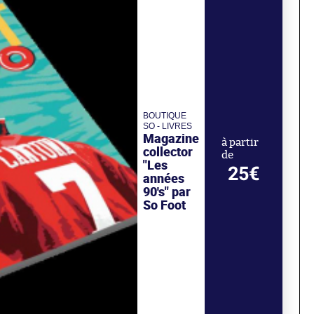
BOUTIQUE
SO - LIVRES
Magazine
à partir
collector
de
"Les
25€
années
90's" par
So Foot