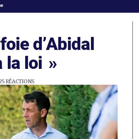
ne
 foie d’Abidal
 la loi
»
25
RÉACTIONS