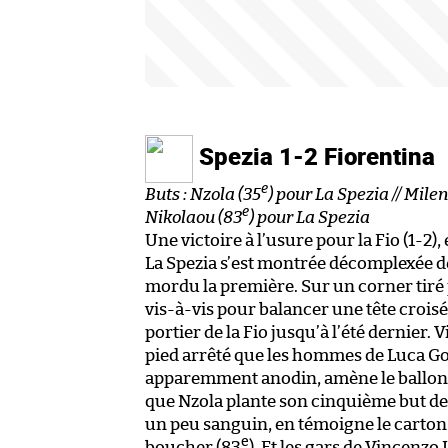
Spezia 1-2 Fiorentina
e
Buts : Nzola (35
) pour La Spezia // Mile
e
Nikolaou (83
) pour La Spezia
Une victoire à l’usure pour la Fio (1-2),
La Spezia s’est montrée décomplexée dès 
mordu la première. Sur un corner tiré 
vis-à-vis pour balancer une tête crois
portier de la Fio jusqu’à l’été dernier.
pied arrêté que les hommes de Luca Got
apparemment anodin, amène le ballon da
que Nzola plante son cinquième but de
un peu sanguin, en témoigne le carton
e
boucher (83
). Et les gars de Vincenzo