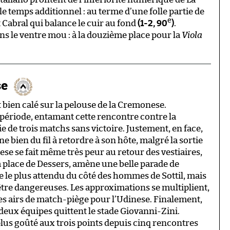
 le temps additionnel : au terme d’une folle partie de
e
t Cabral qui balance le cuir au fond
(1-2, 90
)
.
ns le ventre mou : à la douzième place pour la
Viola
se
t bien calé sur la pelouse de la Cremonese.
 période, entamant cette rencontre contre la
e de trois matchs sans victoire. Justement, en face,
 bien du fil à retordre à son hôte, malgré la sortie
nese se fait même très peur au retour des vestiaires,
la place de Dessers, amène une belle parade de
te le plus attendu du côté des hommes de Sottil, mais
d’être dangereuses. Les approximations se multiplient,
des airs de match-piège pour l’Udinese. Finalement,
s deux équipes quittent le stade Giovanni-Zini.
 plus goûté aux trois points depuis cinq rencontres