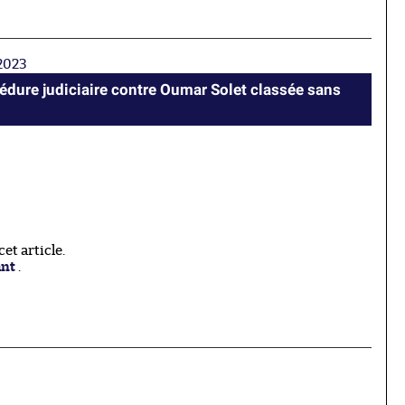
-2023
cédure judiciaire contre Oumar Solet classée sans
t article.
ant
.