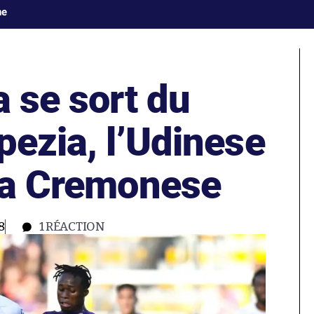
ne
a se sort du
pezia, l’Udinese
 la Cremonese
8
1
RÉACTION