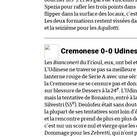
Spezia pour rafler les trois points dans
flipper dans la surface des locaux, c’es
Les deux formations restent vissées da
et la seizième pour les
Aquilotti
.
Cremonese 0-0 Udine
Les
Bianconeri
du Frioul, eux, ont bel e
L’Udinese ne traverse pas sa meilleure
lanterne rouge de Serie A avec une séri
la Cremonese ne se censure pas et donne
e
sur blessure de Dessers à la 24
. L’Udi
mais la tentative de Bonaiuto, entré à 
e
Silvestri (55
). Deulofeu était sans dou
la plupart de ses tentatives sont loin 
et la rencontre prend de plus en plus 
c’est sur un score nul et vierge que le
Dommage pour les
Zebretti
, qui n’ont