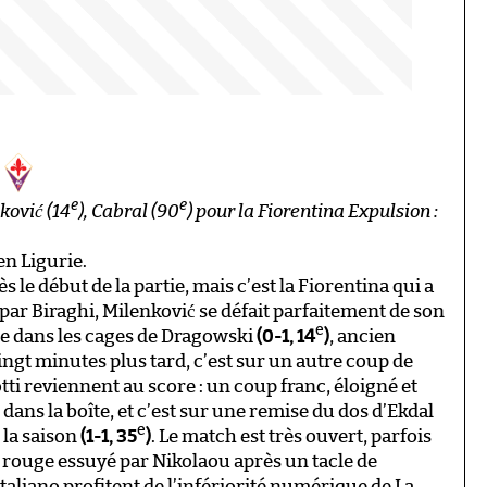
e
e
nković (14
), Cabral (90
) pour la Fiorentina Expulsion :
 en Ligurie.
le début de la partie, mais c’est la Fiorentina qui a
par Biraghi, Milenković se défait parfaitement de son
e
ée dans les cages de Dragowski
(0-1, 14
)
, ancien
 Vingt minutes plus tard, c’est sur un autre coup de
ti reviennent au score : un coup franc, éloigné et
ns la boîte, et c’est sur une remise du dos d’Ekdal
e
 la saison
(1-1, 35
)
. Le match est très ouvert, parfois
 rouge essuyé par Nikolaou après un tacle de
 Italiano profitent de l’infériorité numérique de La