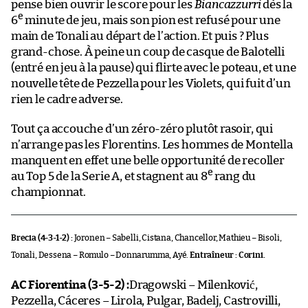
pense bien ouvrir le score pour les
Biancazzurri
dès la
e
6
minute de jeu, mais son pion est refusé pour une
main de Tonali au départ de l’action. Et puis ? Plus
grand-chose. À peine un coup de casque de Balotelli
(entré en jeu à la pause) qui flirte avec le poteau, et une
nouvelle tête de Pezzella pour les Violets, qui fuit d’un
rien le cadre adverse.
Tout ça accouche d’un zéro-zéro plutôt rasoir, qui
n’arrange pas les Florentins. Les hommes de Montella
manquent en effet une belle opportunité de recoller
e
au Top 5 de la Serie A, et stagnent au 8
rang du
championnat.
Brecia (4-3-1-2) :
Joronen – Sabelli, Cistana, Chancellor, Mathieu – Bisoli,
Tonali, Dessena – Romulo – Donnarumma, Ayé.
Entraîneur : Corini.
AC Fiorentina (3-5-2) :
Dragowski – Milenković,
Pezzella, Cáceres – Lirola, Pulgar, Badelj, Castrovilli,