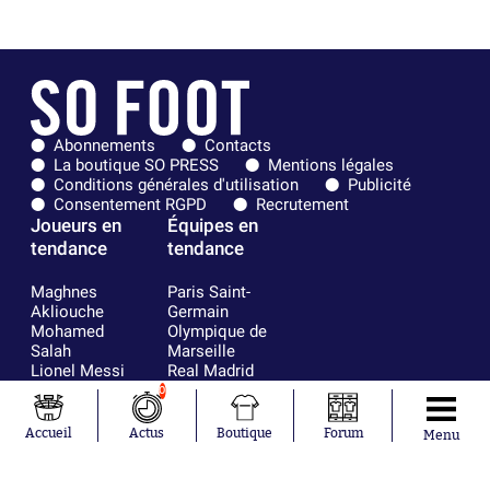
Abonnements
Contacts
La boutique SO PRESS
Mentions légales
Conditions générales d'utilisation
Publicité
Consentement RGPD
Recrutement
Joueurs en
Équipes en
tendance
tendance
Maghnes
Paris Saint-
Akliouche
Germain
Mohamed
Olympique de
Salah
Marseille
Lionel Messi
Real Madrid
Ferrán Torres
FIFA
0
Kilian Corredor
Olympique
Franco
lyonnais
Accueil
Actus
Boutique
Forum
Menu
Mastantuono
AS Monaco
Orel Mangala
FC Barcelone
Rio Mavuba
Argentine