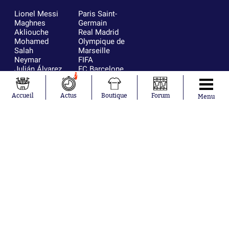
Lionel Messi
Paris Saint-
Maghnes
Germain
Akliouche
Real Madrid
Mohamed
Olympique de
Salah
Marseille
Neymar
FIFA
Julián Álvarez
FC Barcelone
7
Ferrán Torres
Argentine
Kilian Corredor
Olympique
Franco
lyonnais
Accueil
Actus
Boutique
Forum
Menu
Mastantuono
AS Monaco
Orel Mangala
RC Strasbourg
Rio Mavuba
Trabzonspor