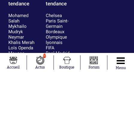
tendance
tendance
Mohamed
Chelsea
Salah
Paris Saint-
Mykhailo
Germain
Mudryk
Bordeaux
Neymar
Olympique
Khalis Merah
lyonnais
Loïs Openda
FIFA
Moussa
Real Madrid
10
Niakhaté
RC Strasbourg
Nicolás
AC Milan
Accueil
Actus
Boutique
Forum
Menu
Tagliafico
France
Pavel Šulc
RC Lens
Josh Maja
Gauthier Hein