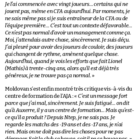
Je l’ai commencée avec vingt joueurs… certains qui ne
jouent pas, même en CFA aujourd’hui. Par moments, je
ne sais même pas si je suis entraîneur de la CFA ou de
l’équipe première… C’est tout un contexte défavorable…
Ce n’est pas normal d’avoir un management comme ça.
Moi, j’attendais autre chose, sincèrement. Je suis déçu.
J’ai pleuré pour avoir des joueurs de couloir, des joueurs
qui changent de rythme, amènent quelque chose.
Aujourd’hui, quand je vois les efforts que fait Lionel
(Mathis) à trente-cinq ans, alors qu’il est déjà très
généreux, je ne trouve pas ça normal.
»
Moldovan s’est enfin montré très critique vis-à-vis du
centre de formation de l’AJA : «
C’est un message fort
parce que j’ai mal, sincèrement. Je suis fatigué… on dit
qu’à Auxerre, il y a un centre de formation… Mais qu’est-
ce qu’il a produit ? Depuis Ntep, je ne sais pas. Je
regarde les matchs des -19 ans et des -17 ans, je n’ai
rien. Mais on ne doit pas dire les choses pour ne pas
déranger. Soit le club se bouge, soit il ne se bouge pas.
»