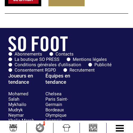
Abonnements
Contacts
La boutique SO PRESS
Mentions légales
Conditions générales d'utilisation
Publicité
Consentement RGPD
Recrutement
Joueurs en
Équipes en
tendance
tendance
Mohamed
Chelsea
Salah
Paris Saint-
Mykhailo
Germain
Mudryk
Bordeaux
Neymar
Olympique
Khalis Merah
lyonnais
0
Loïs Openda
FIFA
Moussa
Real Madrid