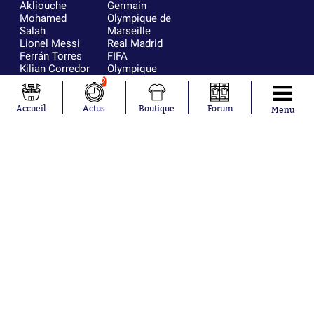
Akliouche
Germain
Mohamed
Olympique de
Salah
Marseille
Lionel Messi
Real Madrid
Ferrán Torres
FIFA
Kilian Corredor
Olympique
Franco
lyonnais
2
Mastantuono
AS Monaco
Orel Mangala
FC Barcelone
Accueil
Actus
Boutique
Forum
Menu
Rio Mavuba
Argentine
Rodri
RC Strasbourg
Mika Godts
Trabzonspor