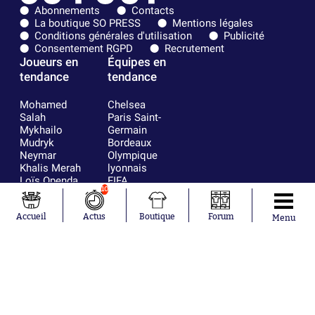
Abonnements
Contacts
La boutique SO PRESS
Mentions légales
Conditions générales d'utilisation
Publicité
Consentement RGPD
Recrutement
Joueurs en
Équipes en
tendance
tendance
Mohamed
Chelsea
Salah
Paris Saint-
Mykhailo
Germain
Mudryk
Bordeaux
Neymar
Olympique
Khalis Merah
lyonnais
Loïs Openda
FIFA
10
Moussa
Real Madrid
Niakhaté
RC Strasbourg
Nicolás
AC Milan
Accueil
Actus
Boutique
Forum
Menu
Tagliafico
France
Pavel Šulc
RC Lens
Josh Maja
Gauthier Hein