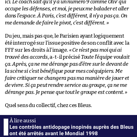
ici. Le coach sait qu’il y a un numéro 9 comme Oliv’ qui
occupe les défenses, et moi, je peux me balader et aller
dans l’espace. À Paris, c’est différent, il n’y a pas ça. On
me demande de faire le pivot, c’est différent. »
Du jeu, mais pas que, le Parisien ayant logiquement
été interrogé sur l’issue positive de son conflit avec la
FFF sur les droits à l’image.
« Ce n’est pas moi qui ai
trouvé des accords
, a-t-il précisé
Toute l’équipe voulait
ça. Après, ça ne me dérange pas d’être sur le devant de
la scène si c’est bénéfique pour mes coéquipiers. Me
faire critiquer ne changera pas ma manière de jouer et
de vivre. Si ça peut rendre service au groupe, ça ne me
dérange pas. Je pense que tout le groupe est content. »
Quel sens du collectif, chez ces Bleus.
Les contrôles antidopage inopinés auprès des Bleus
ont été arrêtés avant le Mondial 1998