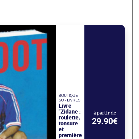
BOUTIQUE
SO - LIVRES
Livre
"Zidane :
à partir de
roulette,
29.90€
tonsure
et
première