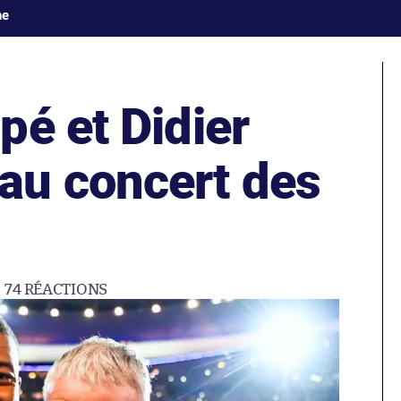
ne
pé et Didier
au concert des
74
RÉACTIONS