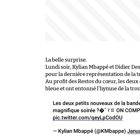
La belle surprise.
Lundi soir, Kylian Mbappé et Didier De
pour la dernière représentation de la t
Au profit des Restos du cœur, les deu
bleue et ont entonné l’hymne de la tro
Les deux petits nouveaux de la bande
magnifique soirée ?�ﾟﾏﾽ ON COM
pic.twitter.com/qeyLpCodOU
— Kylian Mbappé (@KMbappe)
Janua