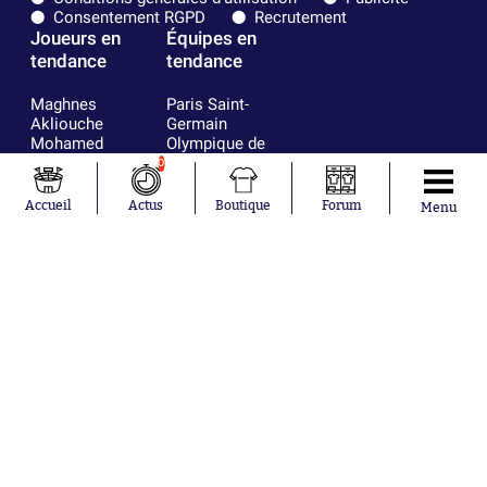
Consentement RGPD
Recrutement
Joueurs en
Équipes en
tendance
tendance
Maghnes
Paris Saint-
Akliouche
Germain
Mohamed
Olympique de
Salah
Marseille
0
Lionel Messi
Real Madrid
Ferrán Torres
FIFA
Accueil
Actus
Boutique
Forum
Menu
Kilian Corredor
Olympique
Franco
lyonnais
Mastantuono
AS Monaco
Orel Mangala
FC Barcelone
Rio Mavuba
Argentine
Rodri
RC Strasbourg
Mika Godts
Trabzonspor