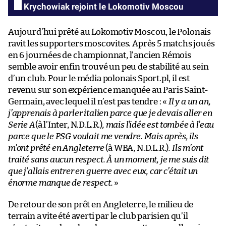
Krychowiak rejoint le Lokomotiv Moscou
Aujourd’hui prêté au Lokomotiv Moscou, le Polonais
ravit les supporters moscovites. Après 5 matchs joués
en 6 journées de championnat, l’ancien Rémois
semble avoir enfin trouvé un peu de stabilité au sein
d’un club. Pour le média polonais Sport.pl, il est
revenu sur son expérience manquée au Paris Saint-
Germain, avec lequel il n’est pas tendre : «
Il y a un an,
j’apprenais à parler italien parce que je devais aller en
Serie A
(à l’Inter, N.D.L.R.)
, mais l’idée est tombée à l’eau
parce que le PSG voulait me vendre. Mais après, ils
m’ont prêté en Angleterre
(à WBA, N.D.L.R.)
. Ils m’ont
traité sans aucun respect. À un moment, je me suis dit
que j’allais entrer en guerre avec eux, car c’était un
énorme manque de respect.
»
De retour de son prêt en Angleterre, le milieu de
terrain a vite été averti par le club parisien qu’il