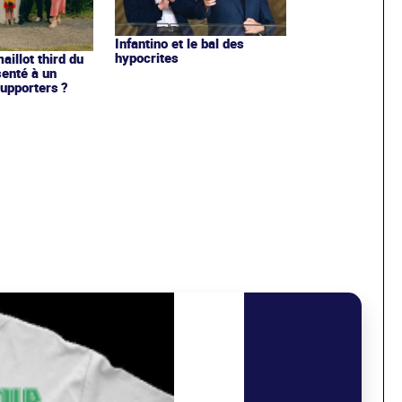
Infantino et le bal des
hypocrites
illot third du
enté à un
upporters ?