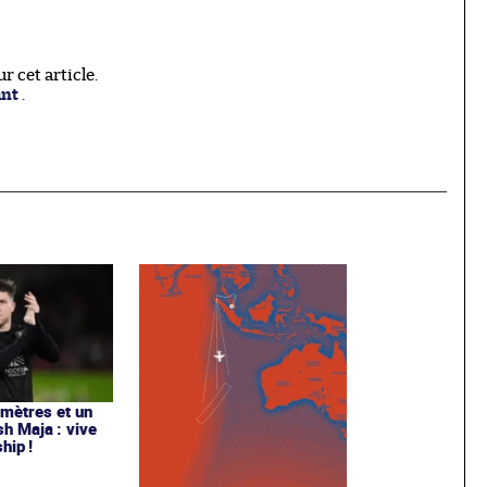
 cet article.
ant
.
 mètres et un
sh Maja : vive
hip !