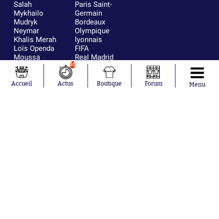
Salah
Paris Saint-
Mykhailo
Germain
Mudryk
Bordeaux
Neymar
Olympique
Khalis Merah
lyonnais
Loïs Openda
FIFA
Moussa
Real Madrid
Niakhaté
RC Strasbourg
10
Nicolás
AC Milan
Tagliafico
France
Accueil
Actus
Boutique
Forum
Menu
Pavel Šulc
RC Lens
Josh Maja
Gauthier Hein