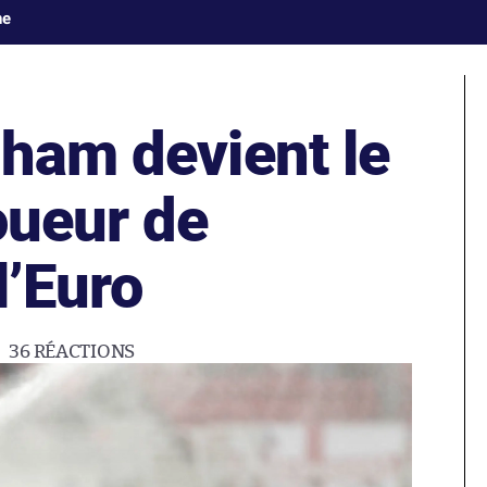
ne
gham devient le
oueur de
 l’Euro
36
RÉACTIONS