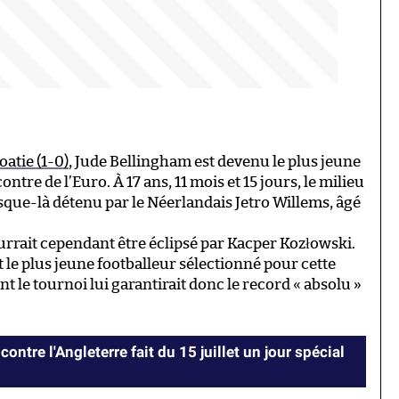
oatie (1-0)
, Jude Bellingham est devenu le plus jeune
ntre de l’Euro. À 17 ans, 11 mois et 15 jours, le milieu
jusque-là détenu par le Néerlandais Jetro Willems, âgé
urrait cependant être éclipsé par Kacper Kozłowski.
fet le plus jeune footballeur sélectionné pour cette
t le tournoi lui garantirait donc le record « absolu »
contre l'Angleterre fait du 15 juillet un jour spécial