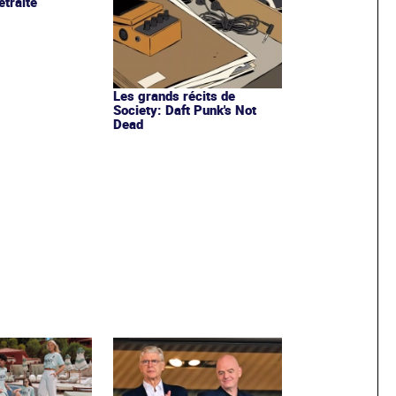
etraite
Les grands récits de
Society: Daft Punk's Not
Dead