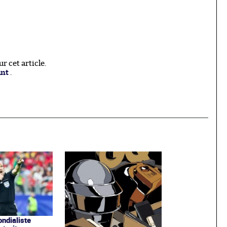
 cet article.
ant
.
ondialiste