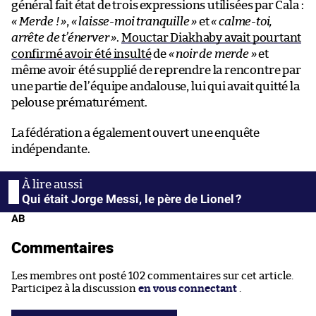
général fait état de trois expressions utilisées par Cala :
« Merde ! »
,
« laisse-moi tranquille »
et
« calme-toi,
arrête de t’énerver »
.
Mouctar Diakhaby avait pourtant
confirmé avoir été insulté
de
« noir de merde »
et
même avoir été supplié de reprendre la rencontre par
une partie de l’équipe andalouse, lui qui avait quitté la
pelouse prématurément.
La fédération a également ouvert une enquête
indépendante.
Qui était Jorge Messi, le père de Lionel ?
AB
Commentaires
Les membres ont posté 102 commentaires sur cet article.
Participez à la discussion
en vous connectant
.