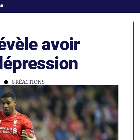
ne
évèle avoir
dépression
6
RÉACTIONS