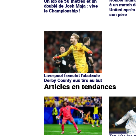
Un lob de 50 mètres et un
à un match 
doublé de Josh Maja : vive
United après
le Championship !
son père
Liverpool franchit l'obstacle
Derby County aux tirs au but
Articles en tendances
Top 10 : les 