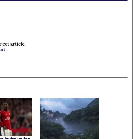
cet article.
ant
.
o invite un fan