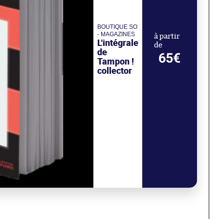
BOUTIQUE SO
- MAGAZINES
à partir
L'intégrale
de
de
65€
Tampon !
collector