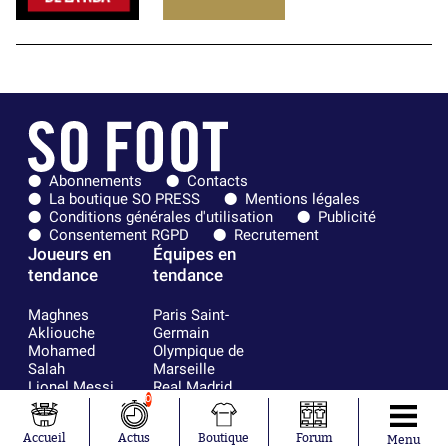
Abonnements
Contacts
La boutique SO PRESS
Mentions légales
Conditions générales d'utilisation
Publicité
Consentement RGPD
Recrutement
Joueurs en
Équipes en
tendance
tendance
Maghnes
Paris Saint-
Akliouche
Germain
Mohamed
Olympique de
Salah
Marseille
Lionel Messi
Real Madrid
0
Ferrán Torres
FIFA
Kilian Corredor
Olympique
Accueil
Actus
Boutique
Forum
Franco
lyonnais
Menu