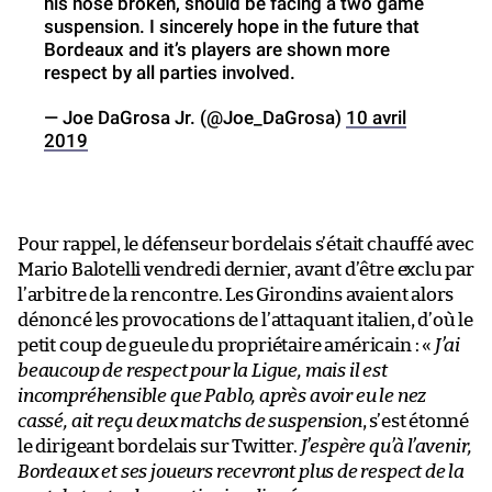
his nose broken, should be facing a two game
suspension. I sincerely hope in the future that
Bordeaux and it’s players are shown more
respect by all parties involved.
— Joe DaGrosa Jr. (@Joe_DaGrosa)
10 avril
2019
Pour rappel, le défenseur bordelais s’était chauffé avec
Mario Balotelli vendredi dernier, avant d’être exclu par
l’arbitre de la rencontre. Les Girondins avaient alors
dénoncé les provocations de l’attaquant italien, d’où le
petit coup de gueule du propriétaire américain : «
J’ai
beaucoup de respect pour la Ligue, mais il est
incompréhensible que Pablo, après avoir eu le nez
cassé, ait reçu deux matchs de suspension
, s’est étonné
le dirigeant bordelais sur Twitter.
J’espère qu’à l’avenir,
Bordeaux et ses joueurs recevront plus de respect de la