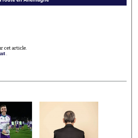
 cet article.
ant
.