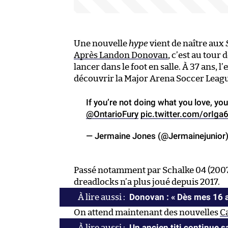
Une nouvelle
hype
vient de naître aux
Après Landon Donovan
, c’est au tour 
lancer dans le foot en salle. À 37 ans, 
découvrir la Major Arena Soccer Leagu
If you’re not doing what you love, yo
@OntarioFury
pic.twitter.com/orIg
— Jermaine Jones (@Jermainejunior
Passé notamment par Schalke 04 (2007-
dreadlocks n’a plus joué depuis 2017.
Donovan : « Dès mes 16 an
On attend maintenant des nouvelles
C
Un ancien titi continue 