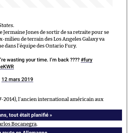
States
.
de Jermaine Jones de sortir de sa retraite pour se
l’ex-milieu de terrain des Los Angeles Galaxy va
e dans l’équipe des Ontario Fury.
u’re wasting your time. I’m back ????
#fury
a6eKWR
)
12 mars 2019
2014), l’ancien international américain aux
s, tout était planifié »
arlos Bocanegra
.
sa route en Allemagne