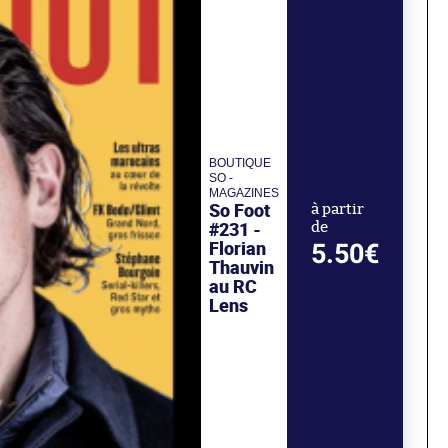
BOUTIQUE
SO -
MAGAZINES
So Foot
à partir
#231 -
de
Florian
5.50€
Thauvin
au RC
Lens