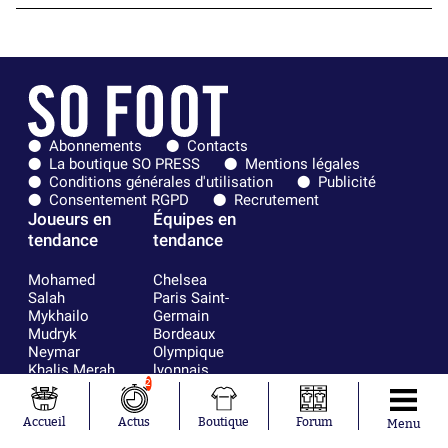
Abonnements
Contacts
La boutique SO PRESS
Mentions légales
Conditions générales d'utilisation
Publicité
Consentement RGPD
Recrutement
Joueurs en
Équipes en
tendance
tendance
Mohamed
Chelsea
Salah
Paris Saint-
Mykhailo
Germain
Mudryk
Bordeaux
Neymar
Olympique
Khalis Merah
lyonnais
2
Loïs Openda
FIFA
Moussa
Real Madrid
Niakhaté
RC Strasbourg
Accueil
Actus
Boutique
Forum
Menu
Nicolás
AC Milan