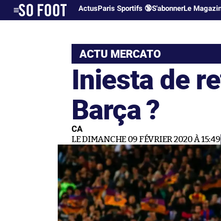
Actus
Paris Sportifs 🔞
S'abonner
Le Magazi
ACTU MERCATO
Iniesta de r
Barça ?
CA
LE DIMANCHE 09 FÉVRIER 2020 À 15:49