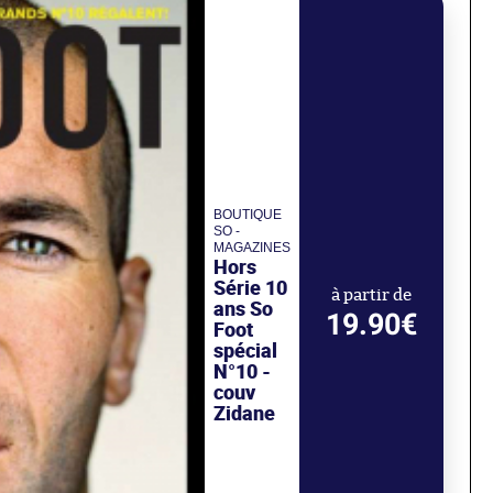
BOUTIQUE
SO -
MAGAZINES
Hors
Série 10
à partir de
ans So
19.90€
Foot
spécial
N°10 -
couv
Zidane