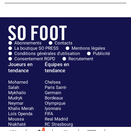
Abonnements
Contacts
La boutique SO PRESS
Mentions légales
Conditions générales d'utilisation
Publicité
Consentement RGPD
Recrutement
Joueurs en
Équipes en
tendance
tendance
Mohamed
Chelsea
Salah
Paris Saint-
Mykhailo
Germain
Mudryk
Bordeaux
Neymar
Olympique
Khalis Merah
lyonnais
Loïs Openda
FIFA
Moussa
Real Madrid
Niakhaté
RC Strasbourg
Nicolás
AC Milan
10