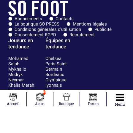
Abonnements
Contacts
La boutique SO PRESS
Mentions légales
Conditions générales d'utilisation
Publicité
Consentement RGPD
Recrutement
Joueurs en
Équipes en
tendance
tendance
Mohamed
Chelsea
Salah
Paris Saint-
Mykhailo
Germain
Mudryk
Bordeaux
Neymar
Olympique
Khalis Merah
lyonnais
Loïs Openda
FIFA
10
Moussa
Real Madrid
Niakhaté
RC Strasbourg
Accueil
Actus
Boutique
Forum
Menu
Nicolás
AC Milan
Tagliafico
France
Pavel Šulc
RC Lens
Josh Maja
Gauthier Hein