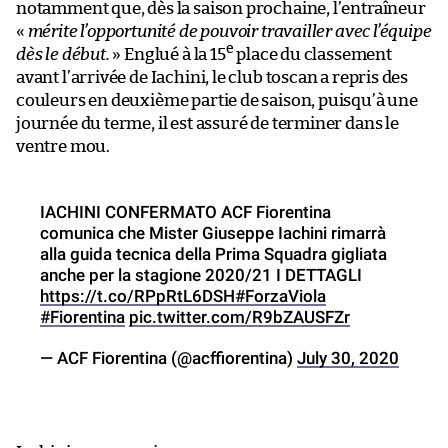
notamment que, dès la saison prochaine, l’entraîneur
«
mérite l’opportunité de pouvoir travailler avec l’équipe
e
dès le début.
» Englué à la 15
place du classement
avant l’arrivée de Iachini, le club toscan a repris des
couleurs en deuxième partie de saison, puisqu’à une
journée du terme, il est assuré de terminer dans le
ventre mou.
IACHINI CONFERMATO ACF Fiorentina
comunica che Mister Giuseppe Iachini rimarrà
alla guida tecnica della Prima Squadra gigliata
anche per la stagione 2020/21 I DETTAGLI
https://t.co/RPpRtL6DSH
#ForzaViola
#Fiorentina
pic.twitter.com/R9bZAUSFZr
— ACF Fiorentina (@acffiorentina)
July 30, 2020