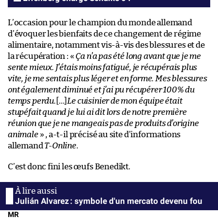
L’occasion pour le champion du monde allemand
d’évoquer les bienfaits de ce changement de régime
alimentaire, notamment vis-à-vis des blessures et de
la récupération : «
Ça n’a pas été long avant que je me
sente mieux. J’étais moins fatigué, je récupérais plus
vite, je me sentais plus léger et en forme. Mes blessures
ont également diminué et j’ai pu récupérer 100% du
temps perdu.
[…]
Le cuisinier de mon équipe était
stupéfait quand je lui ai dit lors de notre première
réunion que je ne mangeais pas de produits d’origine
animale
» , a-t-il précisé au site d’informations
allemand
T-Online
.
C’est donc fini les œufs Benedikt.
Julián Alvarez : symbole d'un mercato devenu fou
MR