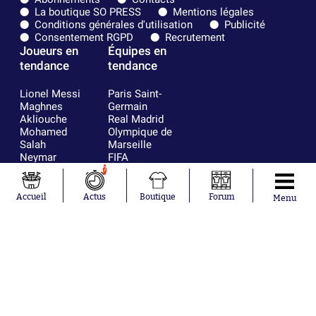
La boutique SO PRESS
Mentions légales
Conditions générales d'utilisation
Publicité
Consentement RGPD
Recrutement
Joueurs en
Équipes en
tendance
tendance
Lionel Messi
Paris Saint-
Maghnes
Germain
Akliouche
Real Madrid
Mohamed
Olympique de
Salah
Marseille
Neymar
FIFA
Julián Álvarez
FC Barcelone
7
Ferrán Torres
Argentine
Kilian Corredor
Olympique
Accueil
Actus
Boutique
Forum
Menu
Franco
lyonnais
Mastantuono
AS Monaco
Orel Mangala
RC Strasbourg
Rio Mavuba
Trabzonspor