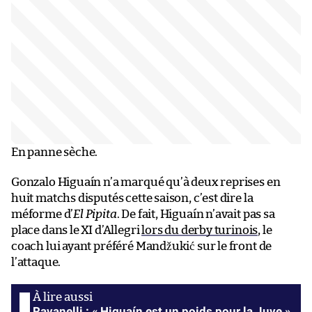
En panne sèche.
Gonzalo Higuaín n’a marqué qu’à deux reprises en
huit matchs disputés cette saison, c’est dire la
méforme d’
El Pipita
. De fait, Higuaín n’avait pas sa
place dans le XI d’Allegri
lors du derby turinois
, le
coach lui ayant préféré Mandžukić sur le front de
l’attaque.
Ravanelli : « Higuaín est un poids pour la Juve »