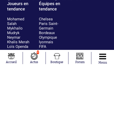
Joueurs en
Équipes en
tendance
tendance
Mohamed
Chelsea
Salah
Paris Saint-
Mykhailo
Germain
Mudryk
Bordeaux
Neymar
Olympique
Khalis Merah
lyonnais
Loïs Openda
FIFA
Moussa
Real Madrid
10
Niakhaté
RC Strasbourg
Nicolás
AC Milan
Accueil
Actus
Boutique
Forum
Menu
Tagliafico
France
Pavel Šulc
RC Lens
Josh Maja
Gauthier Hein