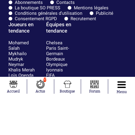
Abonnements
Contacts
La boutique SO PRESS
Mentions légales
Conditions générales d'utilisation
Publicité
Consentement RGPD
Recrutement
Joueurs en
Équipes en
tendance
tendance
Mohamed
Chelsea
Salah
Paris Saint-
Mykhailo
Germain
Mudryk
Bordeaux
Neymar
Olympique
Khalis Merah
lyonnais
Loïs Openda
FIFA
Moussa
Real Madrid
10
Niakhaté
RC Strasbourg
Nicolás
AC Milan
Accueil
Actus
Boutique
Forum
Menu
Tagliafico
France
Pavel Šulc
RC Lens
Josh Maja
Gauthier Hein