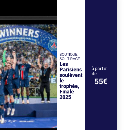
BOUTIQUE
SO - TIRAGE
Les
Parisiens
à partir
de
soulèvent
55€
le
trophée,
Finale
2025