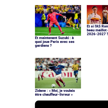
Et si l'AS Ro
beau maillot 
2026-2027 
Et maintenant Suzuki : à
quoi joue Paris avec ses
gardiens ?
Zidane : « Moi, je voulais
être chauffeur-livreur »