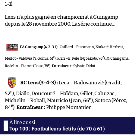
1-1).
Lens n’a plus gagné en championnat à Guingamp
depuis le 28 novembre 2000. La série continue…
EA Guingamp (4-2-3-1) :
Caillard – Bussmann, Niakaté, Kerbrat,
e
e
Mellot – Valdivia (Y. Gomis, 61
), Phiri – B. Pelé (Ngbakoto, 76
), M’Changama,
e
Rodelin – Pierrot (Roux, 78
).
Entraîneur :
Sylvain Didot.
RC Lens (3-4-3) :
Leca – Radovanović (Gradit,
e
52
), Diallo, Doucouré – Haïdara, Gillet, Cahuzac,
e
Michelin – Robail, Mauricio (Jean, 66
), Sotoca (Pérez,
e
84
).
Entraîneur :
Philippe Montanier.
Top 100 : Footballeurs fictifs (de 70 à 61)