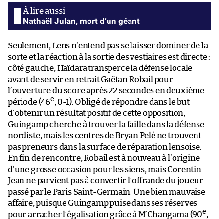
Nathaël Julan, mort d’un géant
Seulement, Lens n’entend pas se laisser dominer de la
sorte et la réaction à la sortie des vestiaires est directe :
côté gauche, Haïdara transperce la défense locale
avant de servir en retrait Gaëtan Robail pour
l’ouverture du score après 22 secondes en deuxième
e
période (46
, 0-1). Obligé de répondre dans le but
d’obtenir un résultat positif de cette opposition,
Guingamp cherche à trouver la faille dans la défense
nordiste, mais les centres de Bryan Pelé ne trouvent
pas preneurs dans la surface de réparation lensoise.
En fin de rencontre, Robail est à nouveau à l’origine
d’une grosse occasion pour les siens, mais Corentin
Jean ne parvient pas à convertir l’offrande du joueur
passé par le Paris Saint-Germain. Une bien mauvaise
affaire, puisque Guingamp puise dans ses réserves
e
pour arracher l’égalisation grâce à M’Changama (90
,