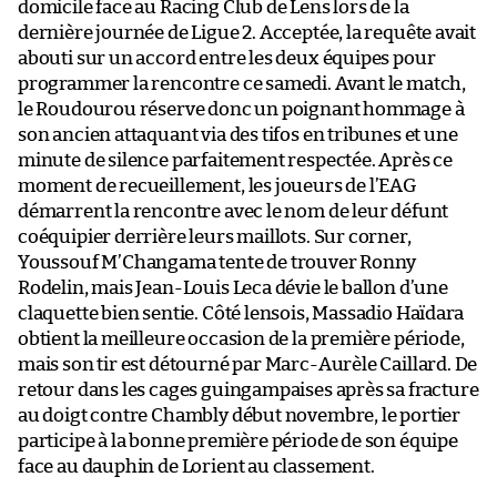
domicile face au Racing Club de Lens lors de la
dernière journée de Ligue 2. Acceptée, la requête avait
abouti sur un accord entre les deux équipes pour
programmer la rencontre ce samedi. Avant le match,
le Roudourou réserve donc un poignant hommage à
son ancien attaquant via des tifos en tribunes et une
minute de silence parfaitement respectée. Après ce
moment de recueillement, les joueurs de l’EAG
démarrent la rencontre avec le nom de leur défunt
coéquipier derrière leurs maillots. Sur corner,
Youssouf M’Changama tente de trouver Ronny
Rodelin, mais Jean-Louis Leca dévie le ballon d’une
claquette bien sentie. Côté lensois, Massadio Haïdara
obtient la meilleure occasion de la première période,
mais son tir est détourné par Marc-Aurèle Caillard. De
retour dans les cages guingampaises après sa fracture
au doigt contre Chambly début novembre, le portier
participe à la bonne première période de son équipe
face au dauphin de Lorient au classement.