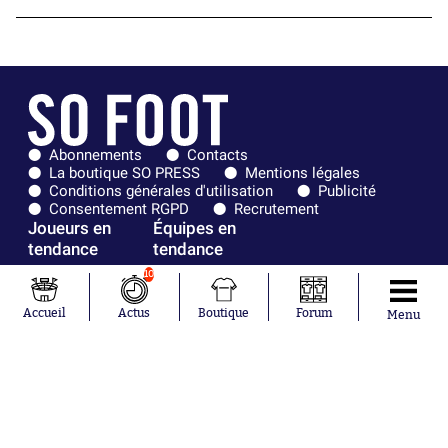
Abonnements
Contacts
La boutique SO PRESS
Mentions légales
Conditions générales d'utilisation
Publicité
Consentement RGPD
Recrutement
Joueurs en
Équipes en
tendance
tendance
10
Mohamed
Chelsea
Salah
Paris Saint-
Accueil
Actus
Boutique
Forum
Menu
Mykhailo
Germain
Mudryk
Bordeaux
Neymar
Olympique
Khalis Merah
lyonnais
Loïs Openda
FIFA
Moussa
Real Madrid
Niakhaté
RC Strasbourg