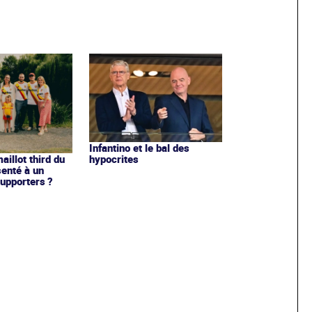
Infantino et le bal des
hypocrites
illot third du
enté à un
upporters ?