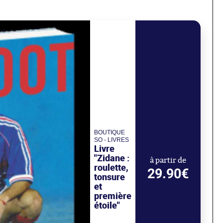
BOUTIQUE
SO - LIVRES
Livre
"Zidane :
à partir de
roulette,
29.90€
tonsure
et
première
étoile"