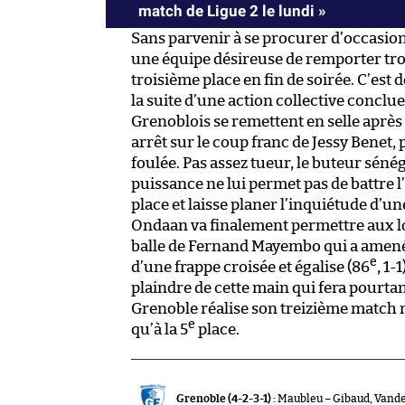
match de Ligue 2 le lundi »
Sans parvenir à se procurer d’occasio
une équipe désireuse de remporter tro
troisième place en fin de soirée. C’est
la suite d’une action collective conclue
Grenoblois se remettent en selle après 
arrêt sur le coup franc de Jessy Benet,
foulée. Pas assez tueur, le buteur séné
puissance ne lui permet pas de battre l
place et laisse planer l’inquiétude d’un
Ondaan va finalement permettre aux loc
balle de Fernand Mayembo qui a amené 
e
d’une frappe croisée et égalise (86
, 1-
plaindre de cette main qui fera pourtan
Grenoble réalise son treizième match 
e
qu’à la 5
place.
Grenoble (4-2-3-1) :
Maubleu – Gibaud, Vanden