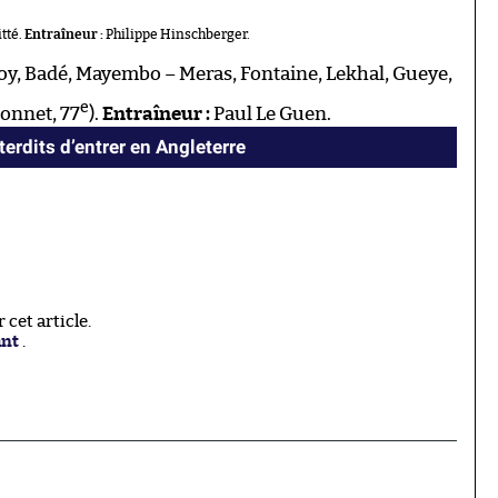
itté.
Entraîneur :
Philippe Hinschberger.
oy, Badé, Mayembo – Meras, Fontaine, Lekhal, Gueye,
e
Bonnet, 77
).
Entraîneur :
Paul Le Guen.
erdits d’entrer en Angleterre
cet article.
ant
.