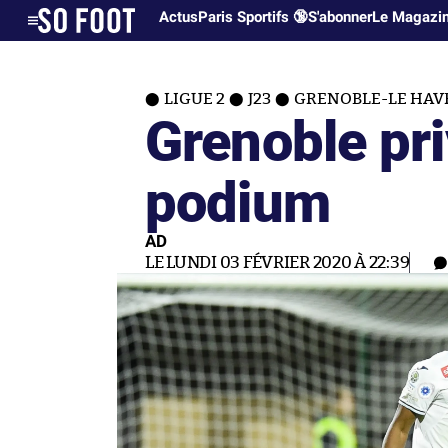
Actus
Paris Sportifs 🔞
S'abonner
Le Magazi
LIGUE 2
J23
GRENOBLE-LE HAVRE
Grenoble pr
podium
AD
LE LUNDI 03 FÉVRIER 2020 À 22:39