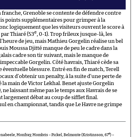
n franche, Grenoble se contente de défendre contre
is points supplémentaires pour grimper à la
 donc logiquement que les visiteurs ouvrent le score à
e
 par Thiaré (53
, 0-1). Trop frileux jusque-là, les
l’heure de jeu, mais Mathieu Gorgelin réalise un bel
 puis Moussa Djitté manque de peu le cadre dans la
galais cadre son tir suivant, mais le manque de
’impeccable Gorgelin. Côté havrais, Thiaré cède sa
e éventuelle blessure. Entré en fin de match, Terell
aux d’obtenir un penalty, à la suite d’une perte de
la main de Victor Lekhal. Benet ajuste Gorgelin
1), ne laissant même pas le temps aux Havrais de se
t largement débat au coup de sifflet final.
nul en championnat, tandis que Le Havre ne grimpe
e
abeele, Monfray, Mombris – Pickel, Belmonte (Kristinsson, 67
) –