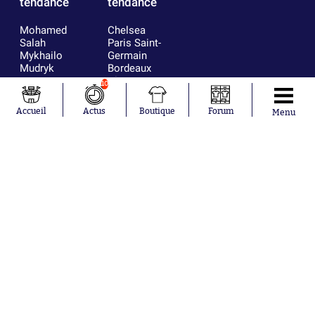
tendance
tendance
Mohamed
Chelsea
Salah
Paris Saint-
Mykhailo
Germain
Mudryk
Bordeaux
Neymar
Olympique
10
Khalis Merah
lyonnais
Loïs Openda
FIFA
Accueil
Actus
Boutique
Forum
Menu
Moussa
Real Madrid
Niakhaté
RC Strasbourg
Nicolás
AC Milan
Tagliafico
France
Pavel Šulc
RC Lens
Josh Maja
Gauthier Hein