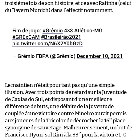
troisième fois de son histoire, et ce avec Rafinha (celui
du Bayern Munich) dans l’effectif notamment.
Fim de jogo:
#Grêmio
4×3 Atlético-MG
#GRExCAM
#Brasileirão2021
pic.twitter.com/N6X2Y0bGzD
— Grêmio FBPA (@Grêmio)
December 10, 2021
Le maintien n’était pourtant pas qu’une simple
illusion. Avec trois points de retard sur la Juventude
de Caxias do Sul, et disposant d’une meilleure
différence de buts, une défaite de la Juventude
couplée à une victoire contre Mineiro aurait permis
e
aux joueurs de la Tricolor de décrocher la 16
place
synonyme de sauvetage. Malheureusement, un but de
e
Francisco Hyun-sol Kim à la 83
pour la victoire 1-0