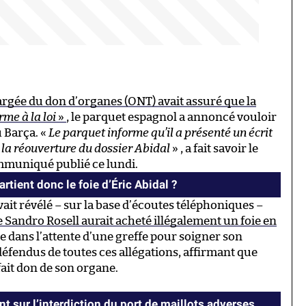
argée du don d’organes (ONT) avait assuré que la
rme à la loi
»
, le parquet espagnol a annoncé vouloir
u Barça. «
Le parquet informe qu’il a présenté un écrit
t la réouverture du dossier Abidal
» , a fait savoir le
mmuniqué publié ce lundi.
rtient donc le foie d’Éric Abidal ?
ait révélé – sur la base d’écoutes téléphoniques –
 Sandro Rosell aurait acheté illégalement un foie en
ore dans l’attente d’une greffe pour soigner son
 défendus de toutes ces allégations, affirmant que
 fait don de son organe.
nt sur l’interdiction du port de maillots adverses