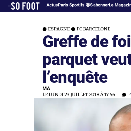
Actus
Paris Sportifs 🔞
S'abonner
Le Magazi
ESPAGNE
FC BARCELONE
Greffe de foi
parquet veut
l’enquête
MA
LE LUNDI 23 JUILLET 2018 À 17:56