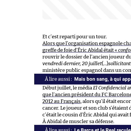
Et c’est reparti pour un tour.
Alors que l’organisation espagnole ch
greffe de foie d’Éric Abidal était «
confo
rouvrir le dossier de l’ancien joueur d
vendredi dernier, 20 juillet
(…)
sollicitan
ministère public espagnol dans un co
Mais bon sang, à qui appa
Début juillet, le média
El Confidencial
av
que l’ancien président du FC Barcelone
2012 au Français
, alors qu’il était enc
cancer. Le joueur et son club s’étaient
c’était le cousin d’Éric Abidal qui avait
À Abidal de muscler sa défense.
Le Barça et le Real recule