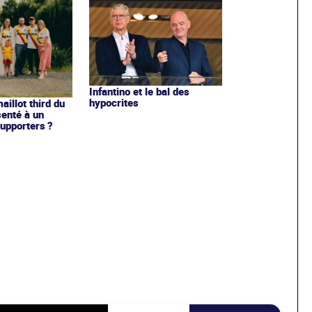
Infantino et le bal des
hypocrites
illot third du
enté à un
upporters ?