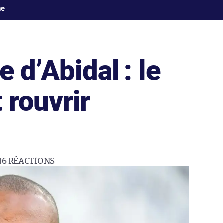
ne
e d’Abidal : le
 rouvrir
46
RÉACTIONS