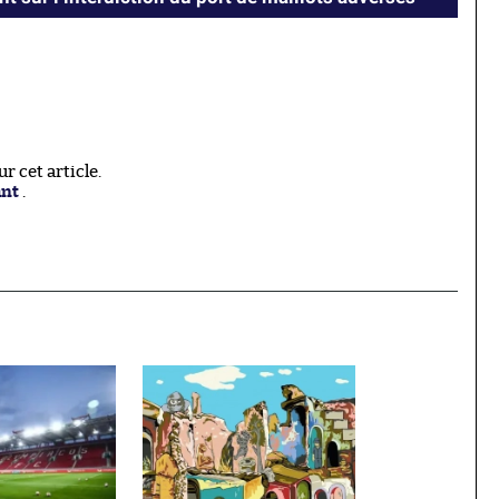
 cet article.
ant
.