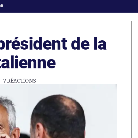
ne
président de la
talienne
7
RÉACTIONS