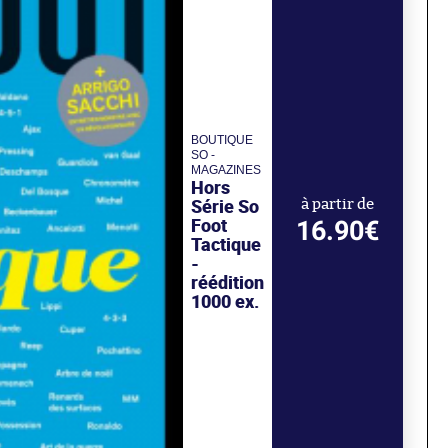
BOUTIQUE
SO -
MAGAZINES
Hors
Série So
à partir de
Foot
16.90€
Tactique
-
réédition
1000 ex.