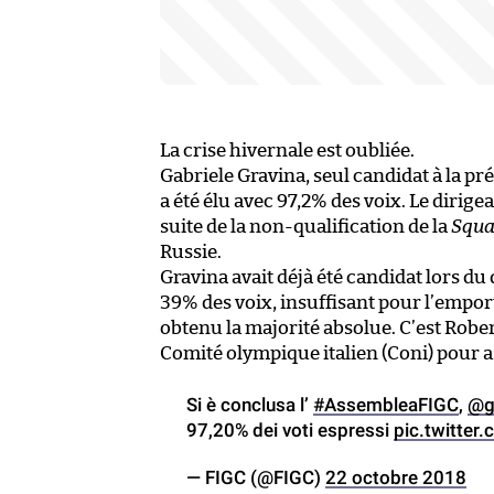
La crise hivernale est oubliée.
Gabriele Gravina, seul candidat à la pré
a été élu avec 97,2% des voix. Le dirig
suite de la non-qualification de la
Squa
Russie.
Gravina avait déjà été candidat lors du
39% des voix, insuffisant pour l’emport
obtenu la majorité absolue. C’est Robert
Comité olympique italien (Coni) pour a
Si è conclusa l’
#AssembleaFIGC
,
@g
97,20% dei voti espressi
pic.twitte
— FIGC (@FIGC)
22 octobre 2018