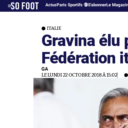
Actus
Paris Sportifs 🔞
S'abonner
Le Magazi
ITALIE
Gravina élu 
Fédération i
GA
LE LUNDI 22 OCTOBRE 2018 À 15:02