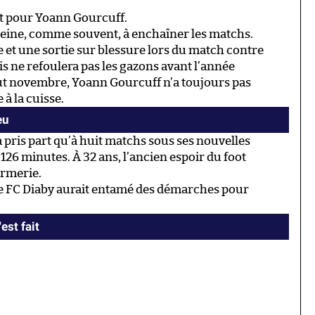
nt pour Yoann Gourcuff.
r peine, comme souvent, à enchaîner les matchs.
e et une sortie sur blessure lors du match contre
çais ne refoulera pas les gazons avant l’année
ut novembre, Yoann Gourcuff n’a toujours pas
 à la cuisse.
eu
a pris part qu’à huit matchs sous ses nouvelles
126 minutes. À 32 ans, l’ancien espoir du foot
irmerie.
n, le FC Diaby aurait entamé des démarches pour
est fait