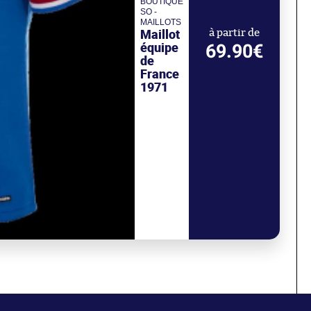
BOUTIQUE
SO -
MAILLOTS
Maillot
à partir de
équipe
69.90€
de
France
1971