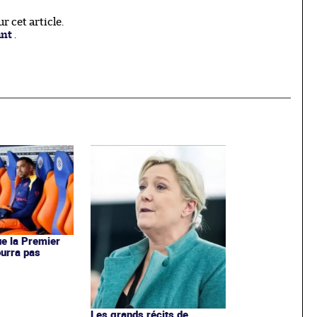
 cet article.
ant
.
e la Premier
urra pas
Les grands récits de