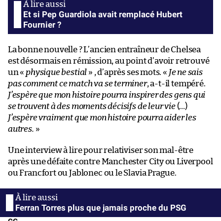
Et si Pep Guardiola avait remplacé Hubert
Fournier ?
La bonne nouvelle ? L’ancien entraîneur de Chelsea
est désormais en rémission, au point d’avoir retrouvé
un «
physique bestial
» , d’après ses mots. «
Je ne sais
pas comment ce match va se terminer
, a-t-il tempéré.
J’espère que mon histoire pourra inspirer des gens qui
se trouvent à des moments décisifs de leur vie
(…)
J’espère vraiment que mon histoire pourra aider les
autres.
»
Une interview à lire pour relativiser son mal-être
après une défaite contre Manchester City ou Liverpool
ou Francfort ou Jablonec ou le Slavia Prague.
Ferran Torres plus que jamais proche du PSG