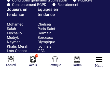
Conditions générales d'utilisation
Publicité
Consentement RGPD
Recrutement
Joueurs en
Équipes en
tendance
tendance
Mohamed
Chelsea
Salah
Paris Saint-
Mykhailo
Germain
Mudryk
Bordeaux
Neymar
Olympique
Khalis Merah
lyonnais
Loïs Openda
FIFA
Moussa
Real Madrid
10
Niakhaté
RC Strasbourg
Nicolás
AC Milan
Accueil
Actus
Boutique
Forum
Menu
Tagliafico
France
Pavel Šulc
RC Lens
Josh Maja
Gauthier Hein