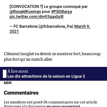
[CONVOCATION ?] Le groupe convoqué par
@RonaldKoeman
pour
#PSGBarça
pic.twitter.com/dm93qaxbzR
— FC Barcelona (@fcbarcelona_fra)
March 9,
2021
Clément Lenglet va devoir se montrer fort, beaucoup
plus fort qu’au match aller.
Les dix attractions de la saison en Ligue 2
MDR
Commentaires
Les membres ont posté 26 commentaires sur cet article.
Participez à la discussion
en vous connectant
.