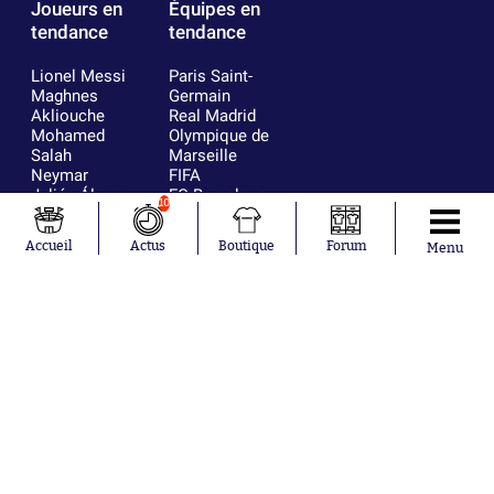
Joueurs en
Équipes en
tendance
tendance
Lionel Messi
Paris Saint-
Maghnes
Germain
Akliouche
Real Madrid
Mohamed
Olympique de
Salah
Marseille
Neymar
FIFA
Julián Álvarez
FC Barcelone
10
Ferrán Torres
Argentine
Kilian Corredor
Olympique
Accueil
Actus
Boutique
Forum
Menu
Franco
lyonnais
Mastantuono
AS Monaco
Orel Mangala
RC Strasbourg
Rio Mavuba
Trabzonspor