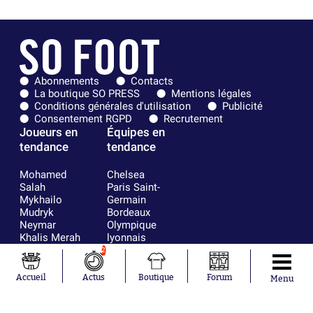
Abonnements
Contacts
La boutique SO PRESS
Mentions légales
Conditions générales d'utilisation
Publicité
Consentement RGPD
Recrutement
Joueurs en
Équipes en
tendance
tendance
Mohamed
Chelsea
Salah
Paris Saint-
Mykhailo
Germain
Mudryk
Bordeaux
Neymar
Olympique
Khalis Merah
lyonnais
Loïs Openda
FIFA
2
Moussa
Real Madrid
Niakhaté
RC Strasbourg
Accueil
Actus
Boutique
Forum
Menu
Nicolás
AC Milan
Tagliafico
France