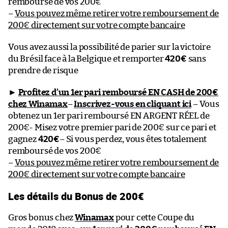
remboursé de vos 200€
–
Vous pouvez même retirer votre remboursement de
200€ directement sur votre compte bancaire
Vous avez aussi la possibilité de parier sur la victoire
du Brésil face à la Belgique et remporter
420€
sans
prendre de risque
►
Profitez d’un 1er pari remboursé EN CASH de 200€
chez Winamax
–
Inscrivez-vous en cliquant ici
– Vous
obtenez un 1er pari remboursé EN ARGENT RÉEL de
200€- Misez votre premier pari de 200€ sur ce pari et
gagnez
420€
– Si vous perdez, vous êtes totalement
remboursé de vos 200€
–
Vous pouvez même retirer votre remboursement de
200€ directement sur votre compte bancaire
Les détails du Bonus de 200€
Gros bonus chez
Winamax
pour cette Coupe du