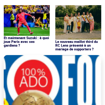
Et maintenant Suzuki : à quoi
joue Paris avec ses
Le nouveau maillot third du
gardiens ?
RC Lens présenté à un
mariage de supporters ?