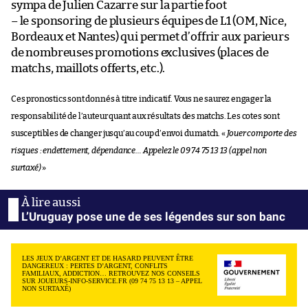
sympa de Julien Cazarre sur la partie foot
– le sponsoring de plusieurs équipes de L1 (OM, Nice,
Bordeaux et Nantes) qui permet d’offrir aux parieurs
de nombreuses promotions exclusives (places de
matchs, maillots offerts, etc.).
Ces pronostics sont donnés à titre indicatif. Vous ne saurez engager la
responsabilité de l’auteur quant aux résultats des matchs. Les cotes sont
susceptibles de changer jusqu’au coup d’envoi du match. «
Jouer comporte des
risques : endettement, dépendance… Appelez le 09 74 75 13 13 (appel non
surtaxé)
»
L’Uruguay pose une de ses légendes sur son banc
LES JEUX D’ARGENT ET DE HASARD PEUVENT ÊTRE
DANGEREUX : PERTES D’ARGENT, CONFLITS
FAMILIAUX, ADDICTION… RETROUVEZ NOS CONSEILS
SUR JOUEURS-INFO-SERVICE.FR (09 74 75 13 13 – APPEL
NON SURTAXÉ)