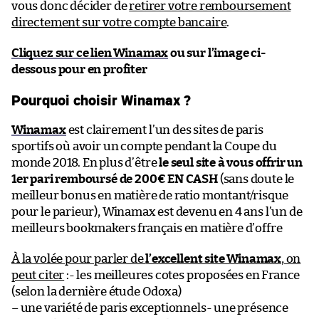
vous donc décider de
retirer votre remboursement
directement sur votre compte bancaire
.
Cliquez sur ce lien Winamax
ou sur l’image ci-
dessous pour en profiter
Pourquoi choisir Winamax ?
Winamax
est clairement l’un des sites de paris
sportifs où avoir un compte pendant la Coupe du
monde 2018. En plus d’être
le seul site à vous offrir un
1er pari remboursé de 200€ EN CASH
(sans doute le
meilleur bonus en matière de ratio montant/risque
pour le parieur), Winamax est devenu en 4 ans l’un de
meilleurs bookmakers français en matière d’offre
À la volée pour parler de
l’excellent site Winamax
, on
peut citer
:- les meilleures cotes proposées en France
(selon la dernière étude Odoxa)
– une variété de paris exceptionnels- une présence