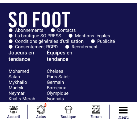
Abonnements
Contacts
La boutique SO PRESS
Mentions légales
Conditions générales d'utilisation
Publicité
Consentement RGPD
Recrutement
Joueurs en
Équipes en
tendance
tendance
Mohamed
Chelsea
Salah
Paris Saint-
Mykhailo
Germain
Mudryk
Bordeaux
Neymar
Olympique
Khalis Merah
lyonnais
Loïs Openda
FIFA
8
Moussa
Real Madrid
Niakhaté
RC Strasbourg
Accueil
Actus
Boutique
Forum
Menu
Nicolás
AC Milan
Tagliafico
France
Pavel Šulc
RC Lens