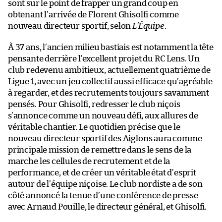
sont sur le point de frapper un grand coup en
obtenant l’arrivée de Florent Ghisolfi comme
nouveau directeur sportif, selon
L’Équipe
.
À 37 ans, l’ancien milieu bastiais est notamment la tête
pensante derrière l’excellent projet du RC Lens. Un
club redevenu ambitieux, actuellement quatrième de
Ligue 1, avec un jeu collectif aussi efficace qu’agréable
à regarder, et des recrutements toujours savamment
pensés. Pour Ghisolfi, redresser le club niçois
s’annonce comme un nouveau défi, aux allures de
véritable chantier. Le quotidien précise que le
nouveau directeur sportif des Aiglons aura comme
principale mission de remettre dans le sens de la
marche les cellules de recrutement et de la
performance, et de créer un véritable état d’esprit
autour de l’équipe niçoise. Le club nordiste a de son
côté annoncé la tenue d’une conférence de presse
avec Arnaud Pouille, le directeur général, et Ghisolfi.