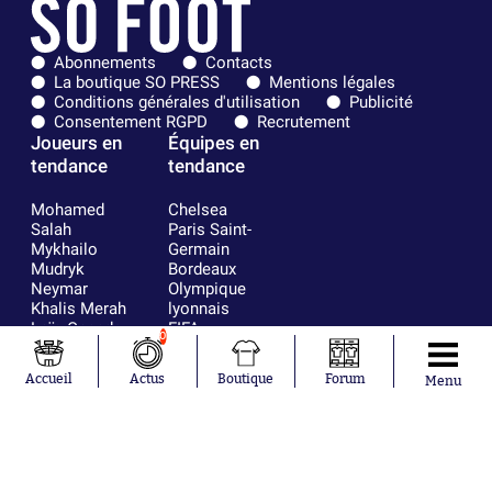
Abonnements
Contacts
La boutique SO PRESS
Mentions légales
Conditions générales d'utilisation
Publicité
Consentement RGPD
Recrutement
Joueurs en
Équipes en
tendance
tendance
Mohamed
Chelsea
Salah
Paris Saint-
Mykhailo
Germain
Mudryk
Bordeaux
Neymar
Olympique
Khalis Merah
lyonnais
Loïs Openda
FIFA
0
Moussa
Real Madrid
Niakhaté
RC Strasbourg
Accueil
Actus
Boutique
Forum
Menu
Nicolás
AC Milan
Tagliafico
France
Pavel Šulc
RC Lens
Josh Maja
Gauthier Hein