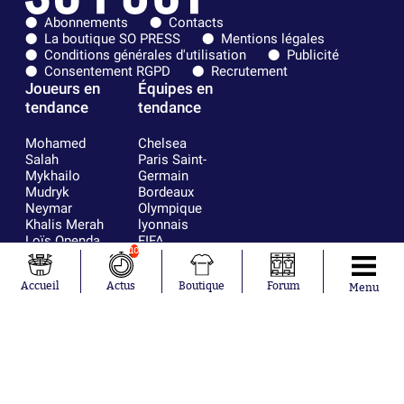
Abonnements
Contacts
La boutique SO PRESS
Mentions légales
Conditions générales d'utilisation
Publicité
Consentement RGPD
Recrutement
Joueurs en
Équipes en
tendance
tendance
Mohamed
Chelsea
Salah
Paris Saint-
Mykhailo
Germain
Mudryk
Bordeaux
Neymar
Olympique
Khalis Merah
lyonnais
Loïs Openda
FIFA
10
Moussa
Real Madrid
Niakhaté
RC Strasbourg
Accueil
Actus
Boutique
Forum
Nicolás
AC Milan
Menu
Tagliafico
France
Pavel Šulc
RC Lens
Josh Maja
Gauthier Hein