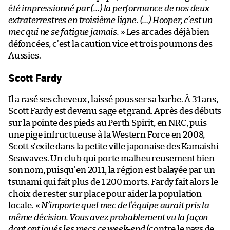
été impressionné par (…) la performance de nos deux
extraterrestres en troisième ligne. (…) Hooper, c’est un
mec qui ne se fatigue jamais.
» Les arcades déjà bien
défoncées, c’est la caution vice et trois poumons des
Aussies.
Scott Fardy
Il a rasé ses cheveux, laissé pousser sa barbe. À 31 ans,
Scott Fardy est devenu sage et grand. Après des débuts
sur la pointe des pieds au Perth Spirit, en NRC, puis
une pige infructueuse à la Western Force en 2008,
Scott s’exile dans la petite ville japonaise des Kamaishi
Seawaves. Un club qui porte malheureusement bien
son nom, puisqu’en 2011, la région est balayée par un
tsunami qui fait plus de 1 200 morts. Fardy fait alors le
choix de rester sur place pour aider la population
locale. «
N’importe quel mec de l’équipe aurait pris la
même décision. Vous avez probablement vu la façon
dont ont joués les mecs ce week-end
(contre le pays de