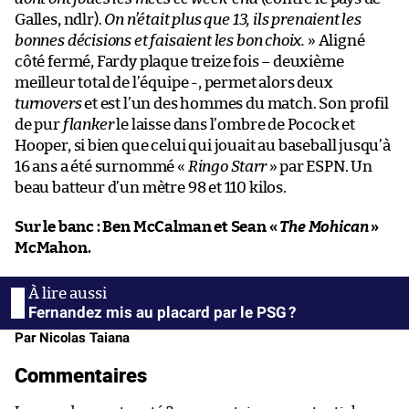
Galles, ndlr).
On n’était plus que 13, ils prenaient les
bonnes décisions et faisaient les bon choix.
» Aligné
côté fermé, Fardy plaque treize fois – deuxième
meilleur total de l’équipe -, permet alors deux
turnovers
et est l’un des hommes du match. Son profil
de pur
flanker
le laisse dans l’ombre de Pocock et
Hooper, si bien que celui qui jouait au baseball jusqu’à
16 ans a été surnommé «
Ringo Starr
» par ESPN. Un
beau batteur d’un mètre 98 et 110 kilos.
Sur le banc : Ben McCalman et Sean «
The Mohican
»
McMahon.
Fernandez mis au placard par le PSG ?
Par Nicolas Taiana
Commentaires