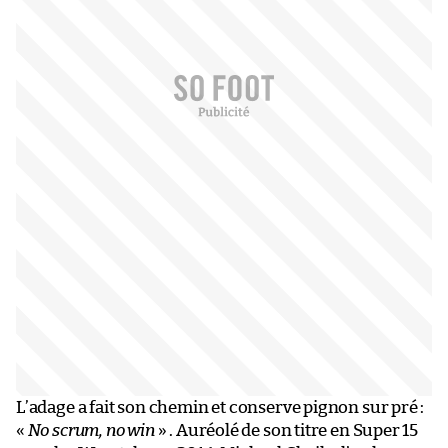
L’adage a fait son chemin et conserve pignon sur pré :
«
No scrum, no win
» . Auréolé de son titre en Super 15