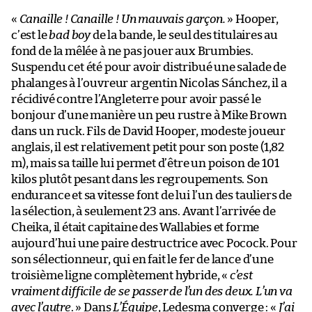
«
Canaille ! Canaille ! Un mauvais garçon.
» Hooper,
c’est le
bad boy
de la bande, le seul des titulaires au
fond de la mêlée à ne pas jouer aux Brumbies.
Suspendu cet été pour avoir distribué une salade de
phalanges à l’ouvreur argentin Nicolas Sánchez, il a
récidivé contre l’Angleterre pour avoir passé le
bonjour d’une manière un peu rustre à Mike Brown
dans un ruck. Fils de David Hooper, modeste joueur
anglais, il est relativement petit pour son poste (1,82
m), mais sa taille lui permet d’être un poison de 101
kilos plutôt pesant dans les regroupements. Son
endurance et sa vitesse font de lui l’un des tauliers de
la sélection, à seulement 23 ans. Avant l’arrivée de
Cheika, il était capitaine des Wallabies et forme
aujourd’hui une paire destructrice avec Pocock. Pour
son sélectionneur, qui en fait le fer de lance d’une
troisième ligne complètement hybride, «
c’est
vraiment difficile de se passer de l’un des deux. L’un va
avec l’autre
. » Dans
L’Équipe
, Ledesma converge : «
J’ai