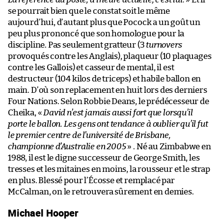
se pourrait bien que le constat soit le même
aujourd’hui, d’autant plus que Pocock a un goût un
peu plus prononcé que son homologue pour la
discipline. Pas seulement gratteur (3
turnovers
provoqués contre les Anglais), plaqueur (10 plaquages
contre les Gallois) et casseur de mental, il est
destructeur (104 kilos de triceps) et habile ballon en
main. D’où son replacement en huit lors des derniers
Four Nations. Selon Robbie Deans, le prédécesseur de
Cheika, «
David n’est jamais aussi fort que lorsqu’il
porte le ballon. Les gens ont tendance à oublier qu’il fut
le premier centre de l’université de Brisbane,
championne d’Australie en 2005
» . Né au Zimbabwe en
1988, il est le digne successeur de George Smith, les
tresses et les mitaines en moins, la rousseur et le strap
en plus. Blessé pour l’Écosse et remplacé par
McCalman, on le retrouvera sûrement en demies.
Michael Hooper