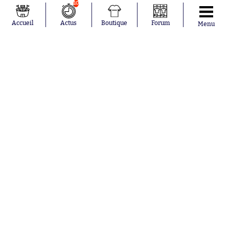
10
Accueil
Actus
Boutique
Forum
Menu
Abonnements
Contacts
La boutique SO PRESS
Mentions légales
Conditions générales d'utilisation
Publicité
Consentement RGPD
Recrutement
Joueurs en
Équipes en
tendance
tendance
Mohamed
Chelsea
Salah
Paris Saint-
Mykhailo
Germain
Mudryk
Bordeaux
Neymar
Olympique
Khalis Merah
lyonnais
Loïs Openda
FIFA
Moussa
Real Madrid
Niakhaté
RC Strasbourg