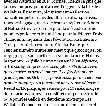
avec les Waratahs en 2014, Michael Cheika l’a plus que
jamais compris quand il arrive d’urgence à la tête des
Wallabies, il y a un an, récupérant une sélection
bancale empêtrée dans des affaires extra-sportives.
Dans ses bagages, Mario Ledesma, Stephen Larkham
et Nathan Grey. Le premier pour la mêlée, le second
pour l’expérience et le troisième pour la défense. Trois
chaînons manquants dans l’évolution australienne.
Trois piliers de la révolution Cheika. Parce que
l’ancien numéro huit le sait mieux que quiconque : on
ne gagne pas sans mettre le nez dans la boue. Et dans
les genoux. «
Il fallait surtout penser à bien défendre
,
a-t-il souligné après le succès gallois.
On dit souvent
que derrière un grand homme, il y a forcément une
grande femme. Eh bien, je pense aussi que derrière une
grande attaque, il y a forcément une grande défense.
»
Résultat, 126 plaquages réussis pour 10 ratés, malgré
deux cartons jaunes successifs et une possession de
64% pour les Gallois en deuxième mi-temps. Les
Wallabies l’emportent grâce à une défense de feu et