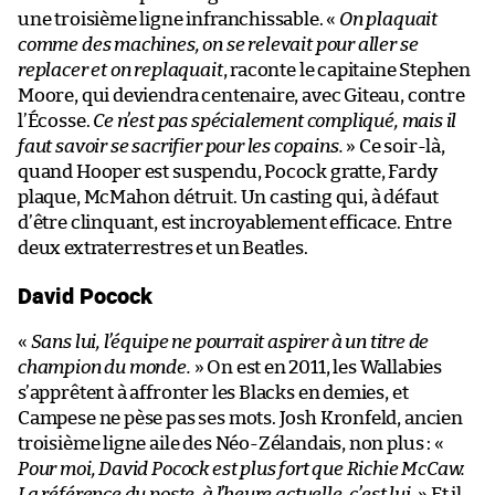
une troisième ligne infranchissable. «
On plaquait
comme des machines, on se relevait pour aller se
replacer et on replaquait
, raconte le capitaine Stephen
Moore, qui deviendra centenaire, avec Giteau, contre
l’Écosse.
Ce n’est pas spécialement compliqué, mais il
faut savoir se sacrifier pour les copains.
» Ce soir-là,
quand Hooper est suspendu, Pocock gratte, Fardy
plaque, McMahon détruit. Un casting qui, à défaut
d’être clinquant, est incroyablement efficace. Entre
deux extraterrestres et un Beatles.
David Pocock
«
Sans lui, l’équipe ne pourrait aspirer à un titre de
champion du monde.
» On est en 2011, les Wallabies
s’apprêtent à affronter les Blacks en demies, et
Campese ne pèse pas ses mots. Josh Kronfeld, ancien
troisième ligne aile des Néo-Zélandais, non plus : «
Pour moi, David Pocock est plus fort que Richie McCaw.
La référence du poste, à l’heure actuelle, c’est lui.
» Et il