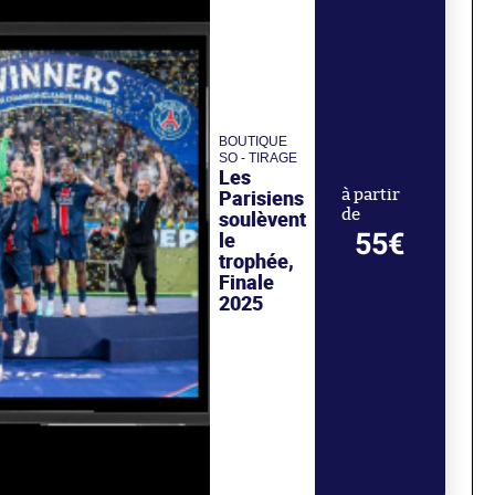
BOUTIQUE
SO - TIRAGE
Les
Parisiens
à partir
de
soulèvent
55€
le
trophée,
Finale
2025