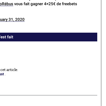
oRébus
vous fait gagner 4×25€ de freebets
uary 31, 2020
est fait
et article.
ant
.