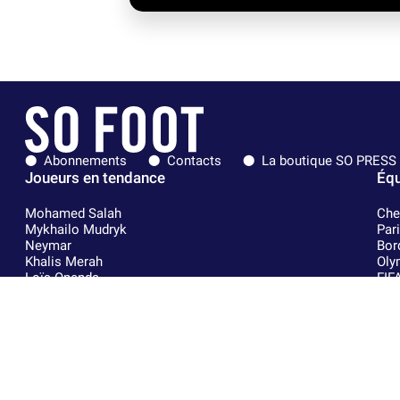
Abonnements
Contacts
La boutique SO PRESS
Joueurs en tendance
Équ
Mohamed Salah
Che
Mykhailo Mudryk
Par
Neymar
Bor
Khalis Merah
Oly
Loïs Openda
FIF
Moussa Niakhaté
Rea
Nicolás Tagliafico
RC 
Pavel Šulc
AC 
Josh Maja
Fra
Gauthier Hein
RC 