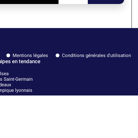
Mentions légales
Conditions générales d'utilisation
ipes en tendance
lsea
is Saint-Germain
deaux
mpique lyonnais
A
l Madrid
Strasbourg
Milan
nce
Lens