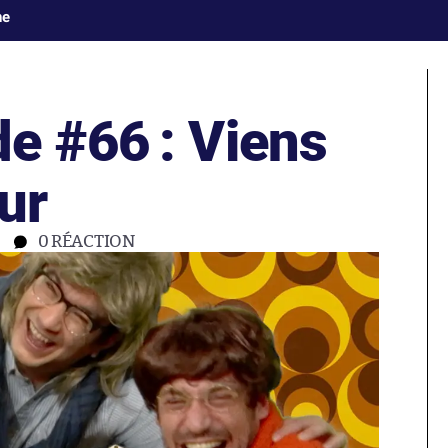
ne
e #66 : Viens
eur
0
RÉACTION