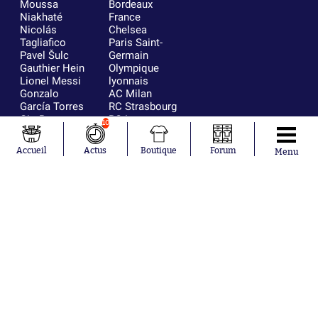
Moussa
Bordeaux
Niakhaté
France
Nicolás
Chelsea
Tagliafico
Paris Saint-
Pavel Šulc
Germain
Gauthier Hein
Olympique
Lionel Messi
lyonnais
Gonzalo
AC Milan
García Torres
RC Strasbourg
Gio Reyna
RC Lens
10
Leandro
Paredes
Accueil
Actus
Boutique
Forum
Menu