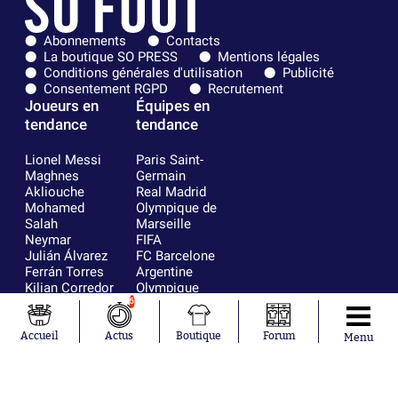
Abonnements
Contacts
La boutique SO PRESS
Mentions légales
Conditions générales d'utilisation
Publicité
Consentement RGPD
Recrutement
Joueurs en
Équipes en
tendance
tendance
Lionel Messi
Paris Saint-
Maghnes
Germain
Akliouche
Real Madrid
Mohamed
Olympique de
Salah
Marseille
Neymar
FIFA
Julián Álvarez
FC Barcelone
Ferrán Torres
Argentine
Kilian Corredor
Olympique
Franco
lyonnais
6
Mastantuono
AS Monaco
Orel Mangala
RC Strasbourg
Accueil
Actus
Boutique
Forum
Menu
Rio Mavuba
Trabzonspor